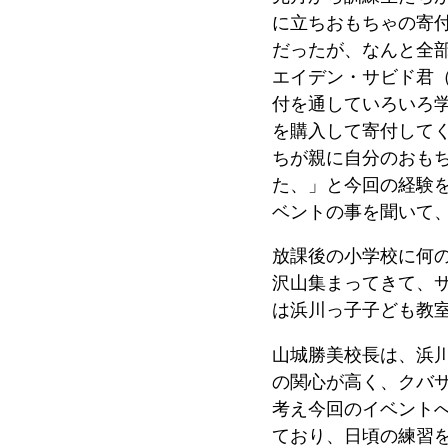
に立ちおもちゃの寄
だったが、なんと全部
エイデン・サビド君
付を通していろいろ
を購入して寄付して
ちが親に自分のおも
た、」と今回の経験を
ベントの事を聞いて
放課後の小学校に何
沢山集まってきて、
は浜川っ子子ども教
山城勝美校長は、浜
の関心が高く、クバ
考え今回のイベント
ており、日頃の練習