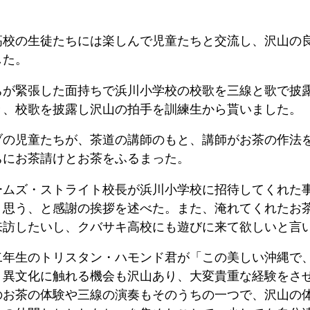
高校の生徒たちには楽しんで児童たちと交流し、沢山の
した。
ちが緊張した面持ちで浜川小学校の校歌を三線と歌で披
き、校歌を披露し沢山の拍手を訓練生から貰いました。
ブの児童たちが、茶道の講師のもと、講師がお茶の作法
ちにお茶請けとお茶をふるまった。
ームズ・ストライト校長が浜川小学校に招待してくれた
く思う、と感謝の挨拶を述べた。また、淹れてくれたお
来訪したいし、クバサキ高校にも遊びに来て欲しいと言
二年生のトリスタン・ハモンド君が「この美しい沖縄で
。異文化に触れる機会も沢山あり、大変貴重な経験をさ
のお茶の体験や三線の演奏もそのうちの一つで、沢山の