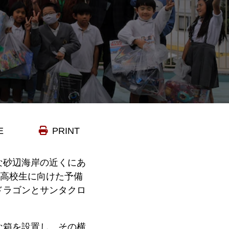
E
PRINT
な砂辺海岸の近くにあ
（高校生に向けた予備
ドラゴンとサンタクロ
な箱を設置し、その横