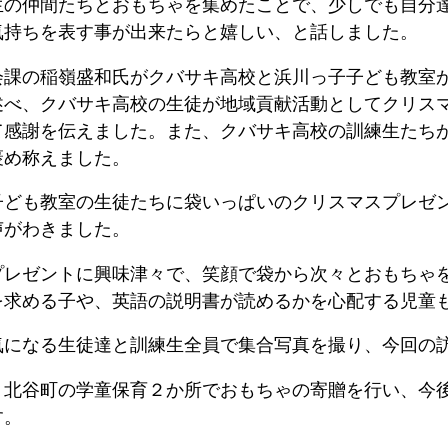
生の仲間たちとおもちゃを集めたことで、少しでも自分
気持ちを表す事が出来たらと嬉しい、と話しました。
会課の稲嶺盛和氏がクバサキ高校と浜川っ子子ども教室
述べ、クバサキ高校の生徒が地域貢献活動としてクリス
て感謝を伝えました。また、クバサキ高校の訓練生たち
褒め称えました。
子ども教室の生徒たちに袋いっぱいのクリスマスプレゼ
声がわきました。
プレゼントに興味津々で、笑顔で袋から次々とおもちゃ
を求める子や、英語の説明書が読めるかを心配する児童
気になる生徒達と訓練生全員で集合写真を撮り、今回の
、北谷町の学童保育２か所でおもちゃの寄贈を行い、今
す。