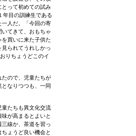
にとって初めての試み
１年目の訓練生である
た一人だ。「今回の寄
聞いてきて、おもちゃ
ゃを買いに来た子供た
を見られてうれしかっ
ておりちょうどこのイ
れたので、児童たちが
然となりつつも、一同
児童たちも異文化交流
興味が高まるとよいと
週三線か、茶道を習っ
はちょうど良い機会と