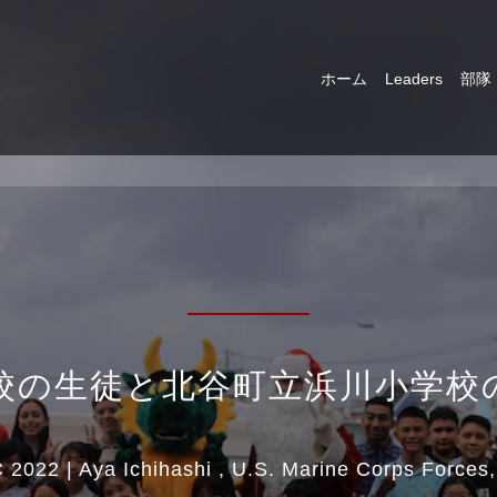
ホーム
Leaders
部隊
校の生徒と北谷町立浜川小学校
 2022
|
Aya Ichihashi
U.S. Marine Corps Forces,