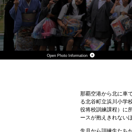
Photo Information
クバサキ高校の士官候補の訓練生が自分たちが集めた沢山のおもちゃを持って北谷町立浜川小学校に訪問し、異文化交流を行いました。
Photo by Aya Ichihashi
DOWNLOAD
DETAILS
SHARE
那覇空港から北に車
る北谷町立浜川小学校
役将校訓練課程）に
ースが抱えきれない
先月から訓練生たち