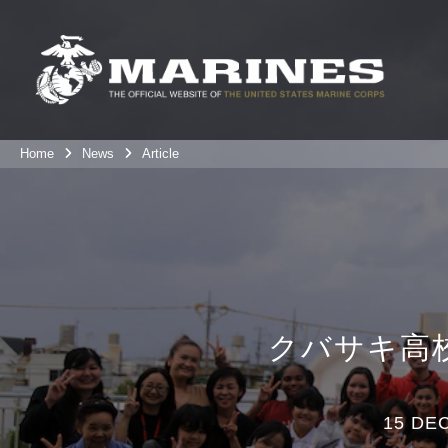
Home
News
Article
クバサキ高
15 DEC