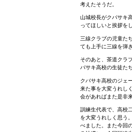
考えたそうだ。
山城校長がクバサキ
ってほしいと挨拶を
三線クラブの児童た
ても上手に三線を弾
そのあと、茶道クラ
バサキ高校の生徒た
クバサキ高校のジェ
来た事を大変うれし
会があればまた是非
訓練生代表で、高校
を大変うれしく思う
べました。また今回