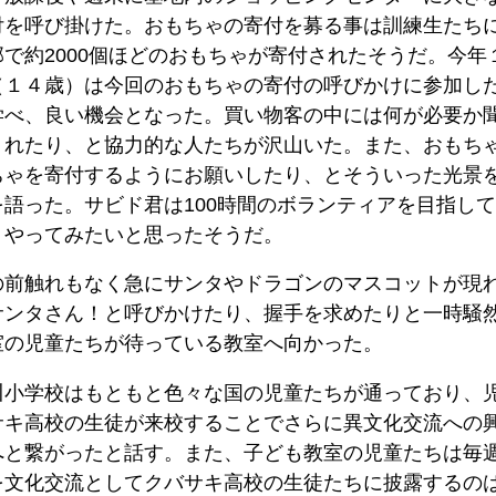
付を呼び掛けた。おもちゃの寄付を募る事は訓練生たち
で約2000個ほどのおもちゃが寄付されたそうだ。今年
（１４歳）は今回のおもちゃの寄付の呼びかけに参加し
学べ、良い機会となった。買い物客の中には何が必要か
くれたり、と協力的な人たちが沢山いた。また、おもち
ちゃを寄付するようにお願いしたり、とそういった光景
語った。サビド君は100時間のボランティアを目指し
、やってみたいと思ったそうだ。
の前触れもなく急にサンタやドラゴンのマスコットが現
サンタさん！と呼びかけたり、握手を求めたりと一時騒
室の児童たちが待っている教室へ向かった。
川小学校はもともと色々な国の児童たちが通っており、
サキ高校の生徒が来校することでさらに異文化交流への
へと繋がったと話す。また、子ども教室の児童たちは毎
を文化交流としてクバサキ高校の生徒たちに披露するの