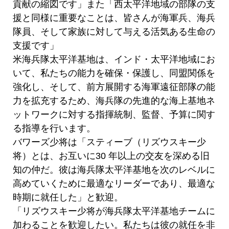
貢献の縮図です」また「西太平洋地域の部隊の支
援と同様に重要なことは、皆さんが海軍兵、海兵
隊員、そして家族に対して与える活気ある生命の
支援です」
米海兵隊太平洋基地は、インド・太平洋地域にお
いて、私たちの能力を確保・保護し、同盟関係を
強化し、そして、前方展開する海軍遠征部隊の能
力を拡充するため、海兵隊の先進的な海上基地ネ
ットワークに対する指揮統制、監督、予算に関す
る指導を行います。
バワーズ少将は「スティーブ（リズウスキー少
将）とは、お互いに30 年以上の交友を深める旧
知の仲だ。彼は海兵隊太平洋基地を次のレベルに
高めていくために最適なリーダーであり、最適な
時期に就任した」と歓迎。
「リズウスキー少将が海兵隊太平洋基地チームに
加わることを歓迎したい。私たちは彼の就任を非