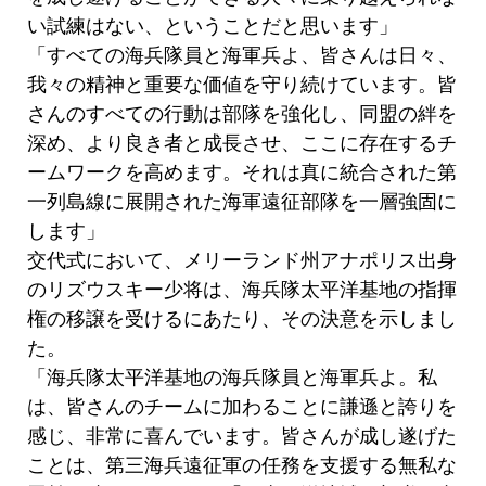
い試練はない、ということだと思います」
「すべての海兵隊員と海軍兵よ、皆さんは日々、
我々の精神と重要な価値を守り続けています。皆
さんのすべての行動は部隊を強化し、同盟の絆を
深め、より良き者と成長させ、ここに存在するチ
ームワークを高めます。それは真に統合された第
一列島線に展開された海軍遠征部隊を一層強固に
します」
交代式において、メリーランド州アナポリス出身
のリズウスキー少将は、海兵隊太平洋基地の指揮
権の移譲を受けるにあたり、その決意を示しまし
た。
「海兵隊太平洋基地の海兵隊員と海軍兵よ。私
は、皆さんのチームに加わることに謙遜と誇りを
感じ、非常に喜んでいます。皆さんが成し遂げた
ことは、第三海兵遠征軍の任務を支援する無私な