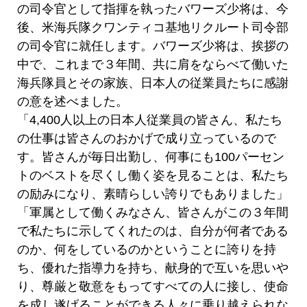
の司令官として指揮を執ったバワーズ少将は、今
後、米海兵隊クワンティコ基地リクルート司令部
の司令官に就任します。バワーズ少将は、挨拶の
中で、これまで３年間、共に肩をならべて働いた
海兵隊員とその家族、日本人の従業員たちに感謝
の意を述べました。
「4,400人以上の日本人従業員の皆さん、私たち
の仕事は皆さんのおかげで成り立っているので
す。皆さんが毎日出勤し、何事にも100パーセン
トのベストを尽くし働く姿を見ることは、私たち
の励みになり、素晴らしい誇りでもありました」
「軍属として働くみなさん、皆さんがこの３年間
で私たちに示してくれたのは、自分が何者である
のか、何をしているのかということに誇りを持
ち、優れた指導力を持ち、献身的で互いを思いや
り、尊厳と敬意をもってすべての人に接し、使命
を成し遂げることができる人々に乗り越えられな