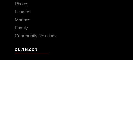
Photos
Leaders
Marines
Family
Community Relations
CONNECT
Contact Us
FAQS
Social Media
RSS Feeds
LINKS
Veterans Crisis Line - Dial 988
Accessibility
USA.gov