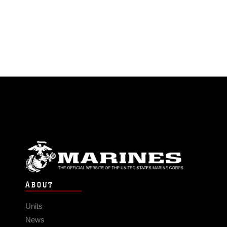
ABOUT
Units
News