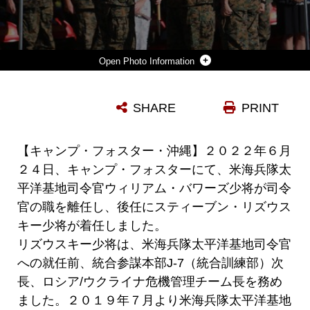
Photo Information
６月２４日に沖縄海兵隊キャンプフォスター基地にて米海兵隊太平洋基地司令官の交代式が行われました。 ウィリアム・バワーズ少将からスティーブン・リズウスキー少将へ海兵隊太平洋基地に旗が引き継がれました。
SHARE
PRINT
Photo by Aya Ichihashi
DOWNLOAD
DETAILS
【キャンプ・フォスター・沖縄】２０２２年６月
２４日、キャンプ・フォスターにて、米海兵隊太
平洋基地司令官ウィリアム・バワーズ少将が司令
官の職を離任し、後任にスティーブン・リズウス
キー少将が着任しました。
リズウスキー少将は、米海兵隊太平洋基地司令官
への就任前、統合参謀本部J-7（統合訓練部）次
長、ロシア/ウクライナ危機管理チーム長を務め
ました。２０１９年７月より米海兵隊太平洋基地