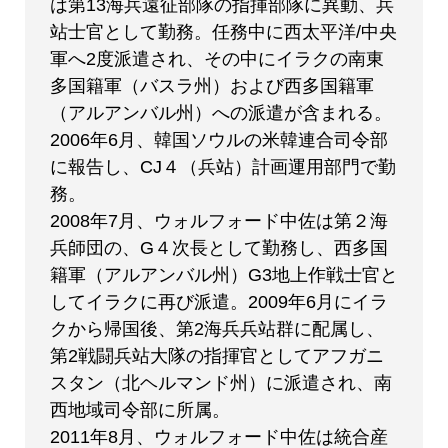
は第13海兵遠征部隊の指揮部隊に異動、兵
站士官として勤務。任務中に西太平洋/中央
軍へ2度派遣され、その中にイラクの南東
多国籍軍（バスラ州）および西多国籍軍
（アルアンバル州）への派遣が含まれる。
2006年6月、韓国ソウルの米韓連合司令部
に報告し、CJ４（兵站）計画運用部門で勤
務。
2008年7月、ウォルフォード中佐は第２海
兵師団の、G４次長として勤務し、西多国
籍軍（アルアンバル州）G3地上作戦士官と
してイラクに再び派遣。2009年6月にイラ
クから帰国後、第2海兵兵站群に配属し、
第2戦闘兵站大隊の指揮官としてアフガニ
スタン（北ヘルマンド州）に派遣され、南
西地域司令部に所属。
2011年8月、ウォルフォード中佐は統合産