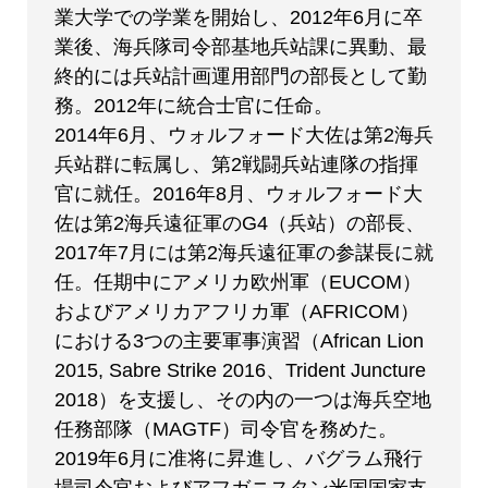
業大学での学業を開始し、2012年6月に卒
業後、海兵隊司令部基地兵站課に異動、最
終的には兵站計画運用部門の部長として勤
務。2012年に統合士官に任命。
2014年6月、ウォルフォード大佐は第2海兵
兵站群に転属し、第2戦闘兵站連隊の指揮
官に就任。2016年8月、ウォルフォード大
佐は第2海兵遠征軍のG4（兵站）の部長、
2017年7月には第2海兵遠征軍の参謀長に就
任。任期中にアメリカ欧州軍（EUCOM）
およびアメリカアフリカ軍（AFRICOM）
における3つの主要軍事演習（African Lion
2015, Sabre Strike 2016、Trident Juncture
2018）を支援し、その内の一つは海兵空地
任務部隊（MAGTF）司令官を務めた。
2019年6月に准将に昇進し、バグラム飛行