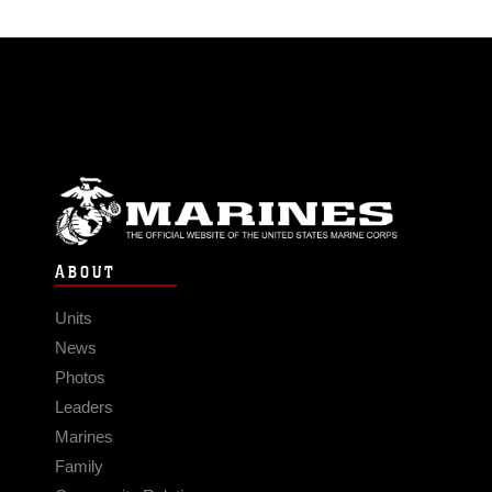
ABOUT
Units
News
Photos
Leaders
Marines
Family