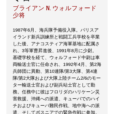
ブライアン N. ウォルフォード
少将
1987年6月、海兵隊予備役入隊。パリスア
イランド新兵訓練所と戦闘工兵学校を卒業
した後、アナコスティア海軍基地に配属さ
れ、3等軍曹昇進後、1991年8月に少尉。
基礎学校を経て、ウォルフォード中尉は車
両輸送士官に任命され、1992年4月、第2海
兵師団に異動、第10連隊/第3大隊、第4連
隊/第2大隊および大隊上陸チーム2/6のモー
ター輸送士官および副兵站士官として勤
務。任務中に彼はフロリダのハリケーン災
害救援、沖縄への派遣、キューバでのハイ
チおよびキューバ難民作戦、地中海への派
遣、そしてボスニアでの緊急作戦に参加。