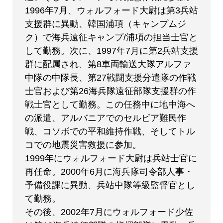
1996年7月、ウォルフォード大尉は第3兵站
支援群に異動、韓国浦項（キャンプムジ
ク）で海兵遠征キャンプ/浦項の担当士官と
して勤務。次に、1997年7月に第2兵站支援
群に配属され、第8車両輸送大隊アルファ
中隊の中隊長、第27戦闘支援分遣隊の作戦
士官および第26海兵隊遠征部隊支援群の作
戦士官として勤務。この任務中に地中海へ
の派遣、アルバニアでのセルビア難民作
戦、コソボでの平和維持作戦、そしてトル
コでの地震災害救援に参加。
1999年にウォルフォード大尉は兵站士官に
再任命。2000年6月に海兵隊司令部人事・
予備役課に異動、兵站中隊等級監督官とし
て勤務。
その後、2002年7月にウォルフォード少佐