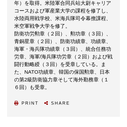
年）を取得。米陸軍合同兵站大尉キャリア
コースおよび軍産業大学の課程を修了し、
水陸両用戦学校、米海兵隊司令幕僚課程、
米空軍戦争大学を修了。
防衛功労勲章（２回）、勲功章（３回）、
青銅星章（２回）、防衛功績章、功績章、
海軍・海兵隊功績章（３回）、統合任務功
労章、海軍/海兵隊功労章（２回）および戦
闘行動略綬（３回）を受章している。ま
た、NATO功績章、韓国の保国勲章、日本
の第2級防衛協力章そして海外勤務章（１
６回）も受章。
PRINT
SHARE