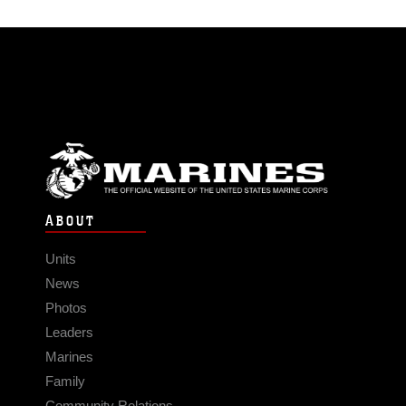
ABOUT
Units
News
Photos
Leaders
Marines
Family
Community Relations