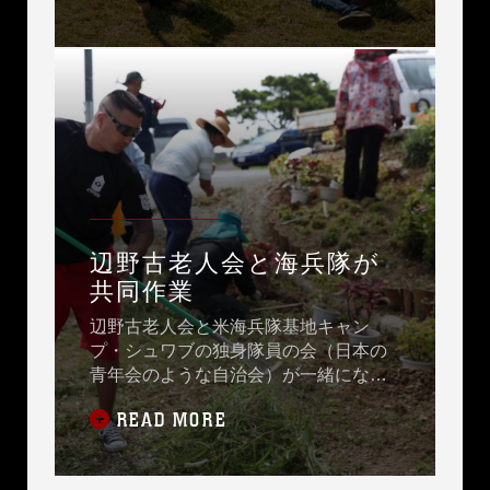
辺野古老人会と海兵隊が
共同作業
辺野古老人会と米海兵隊基地キャン
プ・シュワブの独身隊員の会（日本の
青年会のような自治会）が一緒にな
り、来る日曜日に行われるハーレー大
READ MORE
会（サバニと呼ばれる伝統漁船での競
漕）の会場となる周辺の草刈り作業
に、朝からおおわらわです。