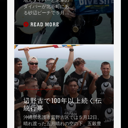
地元ダイバーと米軍の
ダイバーが北谷町にあ
る砂辺ビーチで５月２
６日、海中クリーンア
READ MORE
ップ活動を行いまし
た。
辺野古で100年以上続く伝
統行事
沖縄県名護市辺野古区では５月12日、
晴れ渡った五月晴れの空の下、五穀豊