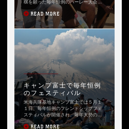
穣を願った毎年恒例のハーレー大会が
開催されました。100年以上も続く伝統
READ MORE
ある行事には米海兵隊基地キャンプ・
シュワブからもジェイソン・ペリー基
地司令官を筆頭に、たくさんの海兵隊
員も参加しました。
キャンプ富士で毎年恒例
のフェスティバル
米海兵隊基地キャンプ富士では５月１
１日、毎年恒例のフレンドシップフェ
スティバルが開催され、毎年大勢の地
域住民が会場に愛を運び、日米友好を
READ MORE
満喫しています。