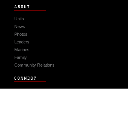
ABOUT
Units
News
Photos
Leaders
Marines
Family
Community Relations
CONNECT
Contact Us
FAQS
Social Media
RSS Feeds
LINKS