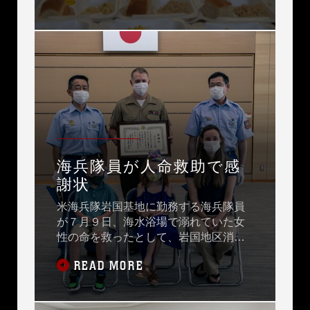
海兵隊員が人命救助で感
謝状
米海兵隊岩国基地に勤務する海兵隊員
が７月９日、海水浴場で溺れていた女
性の命を救ったとして、岩国地区消防
組合の冨岡消防長から感謝状が手渡さ
READ MORE
れました。