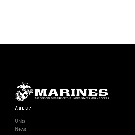
ABOUT
Units
News