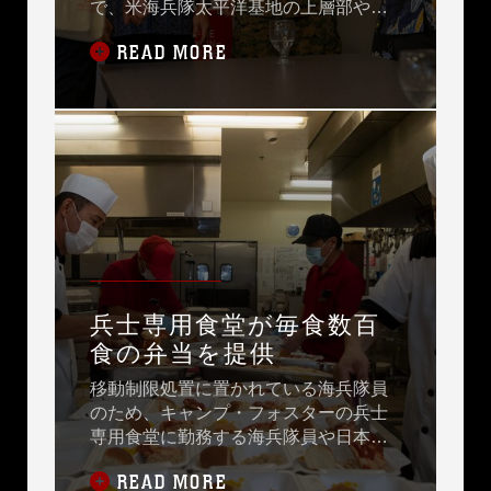
で、米海兵隊太平洋基地の上層部や米
軍保健機関と新型コロナウイルス感染
READ MORE
症について協議する会合を開きまし
た。
兵士専用食堂が毎食数百
食の弁当を提供
移動制限処置に置かれている海兵隊員
のため、キャンプ・フォスターの兵士
専用食堂に勤務する海兵隊員や日本人
従業員が、弁当を毎食７００食以上準
READ MORE
備しています。