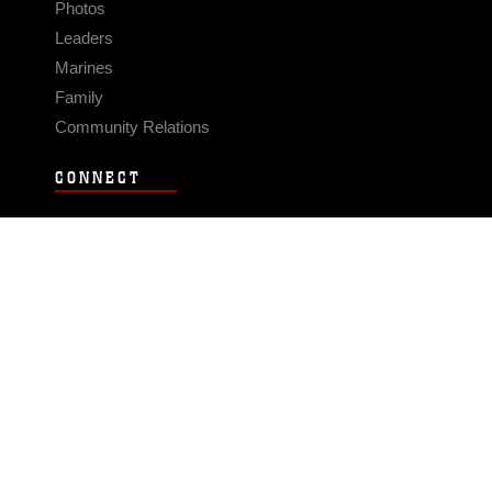
Photos
Leaders
Marines
Family
Community Relations
CONNECT
Contact Us
FAQS
Social Media
RSS Feeds
LINKS
Veterans Crisis Line - Dial 988
Accessibility
USA.gov