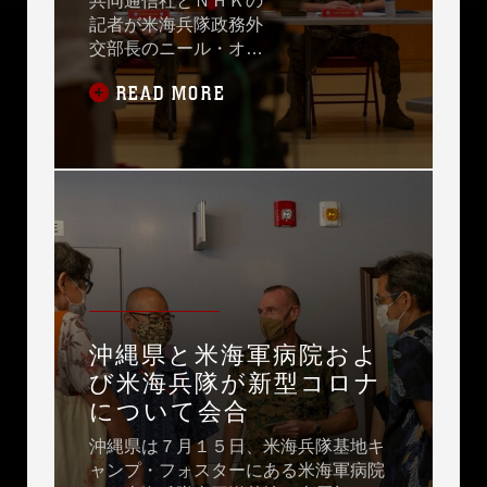
共同通信社とＮＨＫの
記者が米海兵隊政務外
交部長のニール・オー
ウェンズ大佐と米海軍
READ MORE
病院長のデビッド・ク
ルラク大佐に、新型コ
ロナウイルス関連情報
についてインタビュー
しました。
沖縄県と米海軍病院およ
び米海兵隊が新型コロナ
について会合
沖縄県は７月１５日、米海兵隊基地キ
ャンプ・フォスターにある米海軍病院