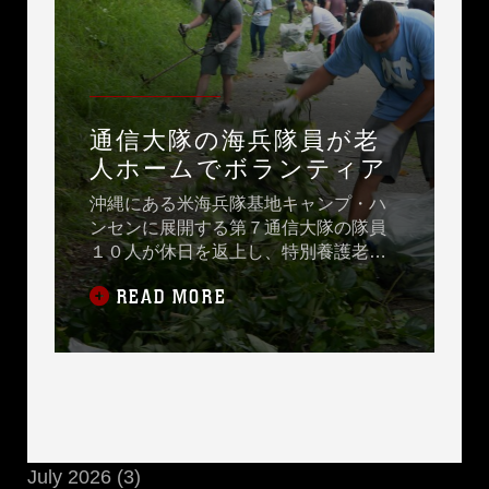
通信大隊の海兵隊員が老
人ホームでボランティア
沖縄にある米海兵隊基地キャンプ・ハ
ンセンに展開する第７通信大隊の隊員
１０人が休日を返上し、特別養護老人
ホーム光が丘で３か月半ぶりのボラン
READ MORE
ティア活動
July 2026 (3)