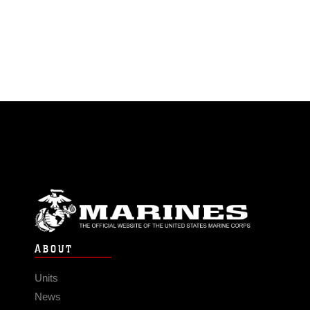
ABOUT
Units
News