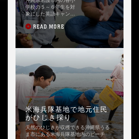
沖縄県名護市内の各小
学校の５～６年生を対
象にした英語キャンプ
が名護青少年の家で行
READ MORE
われ、約40人の児童と
英語体験学習をサポー
トするために基地司令
官や海兵隊員とその家
族、日本人ボランティ
アが大勢が参加し、
100人近くのにぎやか
な日米交流イベントに
なりました。
米海兵隊基地で地元住民
がひじき採り
天然のひじきが収穫できる沖縄県うる
ま市にある米海兵隊基地内のビーチ