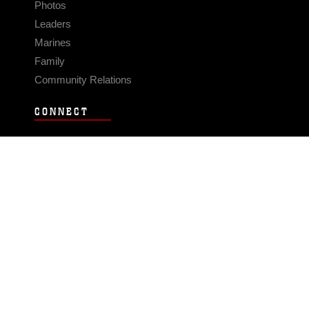
Photos
Leaders
Marines
Family
Community Relations
CONNECT
Contact Us
FAQS
Social Media
RSS Feeds
LINKS
Veterans Crisis Line - Dial 988
Accessibility
USA.gov