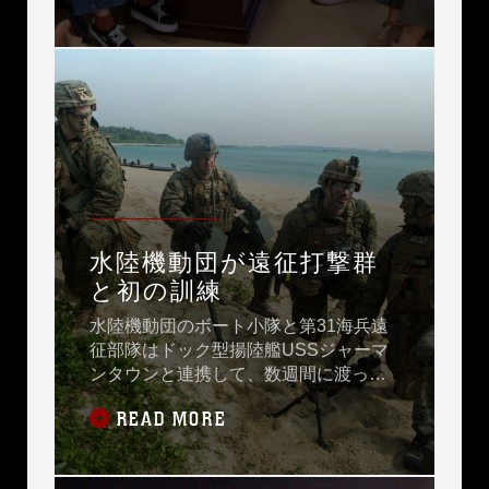
水陸機動団が遠征打撃群
と初の訓練
水陸機動団のボート小隊と第31海兵遠
征部隊はドック型揚陸艦USSジャーマ
ンタウンと連携して、数週間に渡って
画策したシナリオを実施し、両部隊間
READ MORE
の戦術と技術を磨きました。