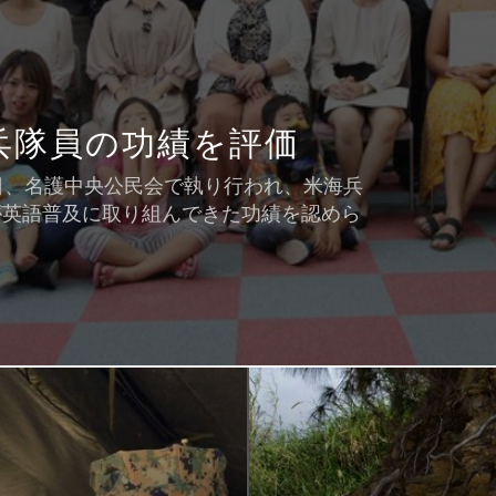
兵隊員の功績を評価
日、名護中央公民会で執り行われ、米海兵
が英語普及に取り組んできた功績を認めら