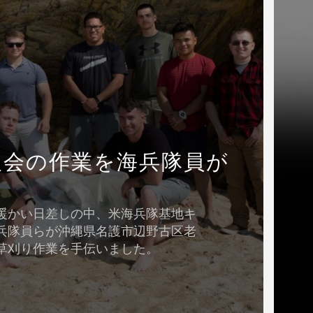
人会の作業を海兵隊員が
暖かい日差しの中、米海兵隊基地キ
兵隊員らが沖縄県名護市辺野古区老
草刈り作業を手伝いました。