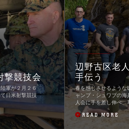
辺野古区老
射撃競技会
手伝う
米陸軍が２月２６
春を感じさせるような
いて日米射撃競技
ャンプ・シュワブの海
人会に手を差し伸べ、
READ MORE